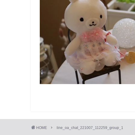
HOME
line_oa_chat_221007_112259_group_1