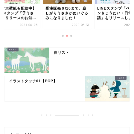
スマホ壁紙も配信中】
受注販売６/10まで。寂
LINEスタンプ「ペ
INEスタンプ「子うさ
しがりうさぎがぬいぐる
ンきょうだい・日常
隊」リリースのお知...
みになりました！
語」をリリースしま
2021-06-25
2020-05-31
2020-
曲リスト
イラストタッチ01【POP】